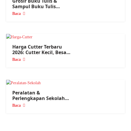
Grosir Buku Tulis &
Sampul Buku Tulis
Terlengkap 2026
Baca
Harga Cutter Terbaru
2026: Cutter Kecil, Besar
Semua Ada!
Baca
Peralatan &
Perlengkapan Sekolah
Lengkap 2026, dari TK
Baca
sampai SMA!