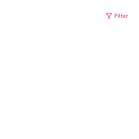
Filter
Kertas
Nota
Kertas Continous
Nota Kontan
Form K3
Paperline K1, K2, K3
Lihat Produk
Lihat Produk