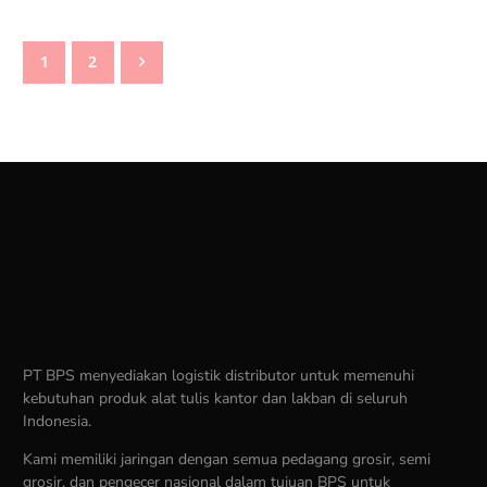
1
2
PT BPS menyediakan logistik distributor untuk memenuhi
kebutuhan produk alat tulis kantor dan lakban di seluruh
Indonesia.
Kami memiliki jaringan dengan semua pedagang grosir, semi
grosir, dan pengecer nasional dalam tujuan BPS untuk