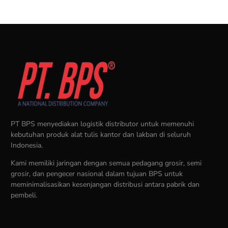
PT BPS menyediakan logistik distributor untuk memenuhi
kebutuhan produk alat tulis kantor dan lakban di seluruh
Indonesia.
Kami memiliki jaringan dengan semua pedagang grosir, semi
grosir, dan pengecer nasional dalam tujuan BPS untuk
meminimalisasikan kesenjangan distribusi antara pabrik dan
pembeli.