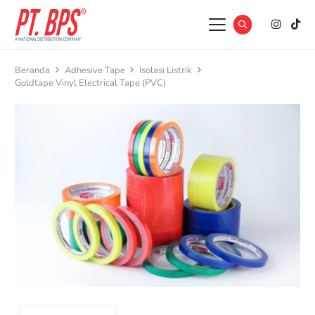
Beranda
Adhesive Tape
Isolasi Listrik
Goldtape Vinyl Electrical Tape (PVC)