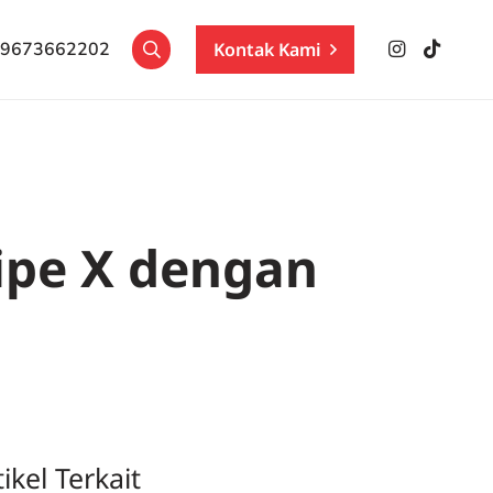
Kontak Kami
89673662202
ipe X dengan
tikel Terkait