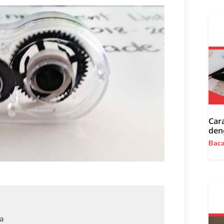
Car
den
Bac
a