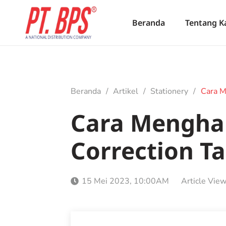
Beranda
Tentang K
Beranda
/
Artikel
/
Stationery
/
Cara M
Cara Menghap
Correction T
15 Mei 2023, 10:00AM
Article View