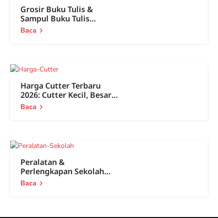
Grosir Buku Tulis &
Sampul Buku Tulis
Terlengkap 2026
Baca
Harga Cutter Terbaru
2026: Cutter Kecil, Besar
Semua Ada!
Baca
Peralatan &
Perlengkapan Sekolah
Lengkap 2026, dari TK
Baca
sampai SMA!