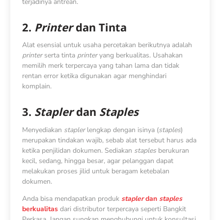
terjadinya antrean.
2.
Printer
dan Tinta
Alat esensial untuk
usaha percetakan
berikutnya adalah
printer
serta tinta
printer
yang berkualitas. Usahakan
memilih merk terpercaya yang tahan lama dan tidak
rentan error ketika digunakan agar menghindari
komplain.
3.
Stapler
dan
Staples
Menyediakan
stapler
lengkap dengan isinya (
staples
)
merupakan tindakan wajib, sebab alat tersebut harus ada
ketika penjilidan dokumen. Sediakan
staples
berukuran
kecil, sedang, hingga besar, agar pelanggan dapat
melakukan proses jilid untuk beragam ketebalan
dokumen.
Anda bisa mendapatkan produk
stapler
dan
staples
berkualitas
dari distributor terpercaya seperti Bangkit
Perkasa. Jangan sungkan menghubungi untuk konsultasi