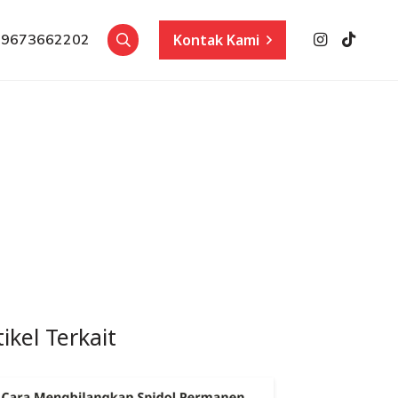
Kontak Kami
89673662202
tikel Terkait