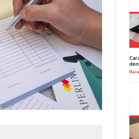
Car
den
Bac