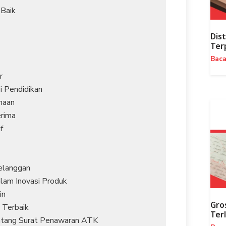
 Baik
Dist
Ter
Bac
r
si Pendidikan
haan
rima
f
Pelanggan
lam Inovasi Produk
in
Gro
 Terbaik
Ter
ntang Surat Penawaran ATK