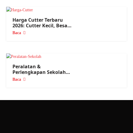
Harga Cutter Terbaru
2026: Cutter Kecil, Besar
Semua Ada!
Baca
Peralatan &
Perlengkapan Sekolah
Lengkap 2026, dari TK
Baca
sampai SMA!