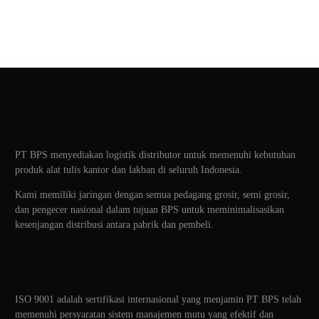
PT BPS menyediakan logistik distributor untuk memenuhi kebutuhan
produk alat tulis kantor dan lakban di seluruh Indonesia.
Kami memiliki jaringan dengan semua pedagang grosir, semi grosir,
dan pengecer nasional dalam tujuan BPS untuk meminimalisasikan
kesenjangan distribusi antara pabrik dan pembeli.
ISO 9001 adalah sertifikasi internasional yang menjamin PT BPS telah
memenuhi persyaratan sistem manajemen mutu yang efektif dan