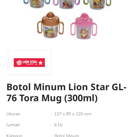
Botol Minum Lion Star GL-
76 Tora Mug (300ml)
Ukuran
:
127 x 85 x 120 mm
Jumlah
:
6 Dz
Kategori
:
Botol Minum