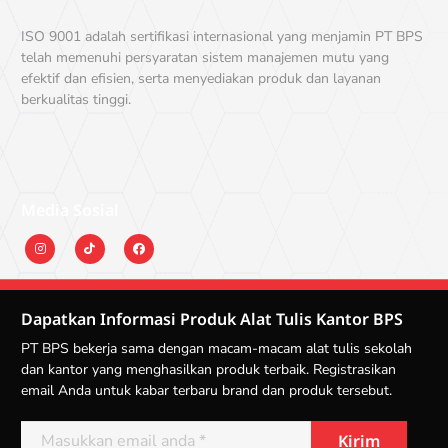
ISO 9001 adalah sertifikasi internasional yang menjamin PT BPS
telah memenuhi persyaratan sistem manajemen mutu yang
efektif dan efisien, serta menyediakan produk dan layanan
berkualitas tinggi.
Media Sosial
Dapatkan Informasi Produk Alat Tulis Kantor BPS
PT BPS bekerja sama dengan macam-macam alat tulis sekolah
dan kantor yang menghasilkan produk terbaik. Registrasikan
email Anda untuk kabar terbaru brand dan produk tersebut.