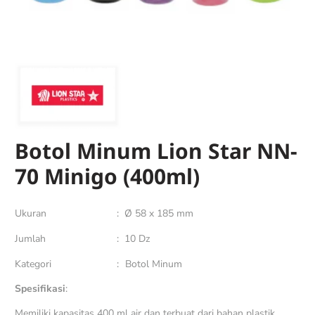
Botol Minum Lion Star NN-
70 Minigo (400ml)
Ukuran
:
Ø 58 x 185 mm
Jumlah
:
10 Dz
Kategori
:
Botol Minum
Spesifikasi
:
Memiliki kapasitas 400 ml air dan terbuat dari bahan plastik