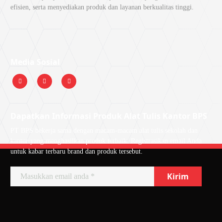
efisien, serta menyediakan produk dan layanan berkualitas tinggi.
Media Sosial
Dapatkan Informasi Produk Alat Tulis Kantor BPS
PT BPS bekerja sama dengan macam-macam alat tulis sekolah dan
kantor yang menghasilkan produk terbaik. Registrasikan email Anda
untuk kabar terbaru brand dan produk tersebut.