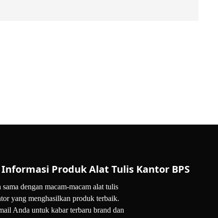
Informasi Produk Alat Tulis Kantor BPS
 sama dengan macam-macam alat tulis
tor yang menghasilkan produk terbaik.
mail Anda untuk kabar terbaru brand dan