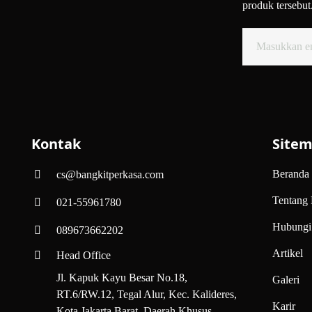
produk tersebut
Kontak
Site
Beranda
cs@bangkitperkasa.com
Tentang
021-55961780
Hubungi
089673662202
Artikel
Head Office
Jl. Kapuk Kayu Besar No.18,
Galeri
RT.6/RW.12, Tegal Alur, Kec. Kalideres,
Karir
Kota Jakarta Barat, Daerah Khusus