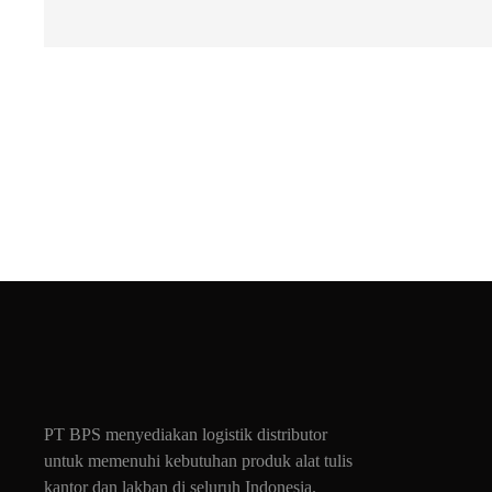
PT BPS menyediakan logistik distributor
untuk memenuhi kebutuhan produk alat tulis
kantor dan lakban di seluruh Indonesia.