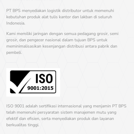
membeli dalam jumlah besar.
PT BPS menyediakan logistik distributor untuk memenuhi
Respon Cepat
kebutuhan produk alat tulis kantor dan lakban di seluruh
Indonesia.
Jika Anda menghubungi tim
customer service
kami, akan
Kami memiliki jaringan dengan semua pedagang grosir, semi
langsung direspon dengan cepat untuk membantu proses
grosir, dan pengecer nasional dalam tujuan BPS untuk
pemesanan.
meminimalisasikan kesenjangan distribusi antara pabrik dan
Tersedia Gudang
Offline
yang Dapat
pembeli.
Dikunjungi
Selain pemesanan
online
, Anda bisa langsung berkunjung ke
gudang
offline
untuk melakukan pemesanan dan melihat
stock
produk langsung.
Keunggulan Produk Pensil
ISO 9001 adalah sertifikasi internasional yang menjamin PT BPS
Lumograph HB Staedtler
telah memenuhi persyaratan sistem manajemen mutu yang
efektif dan efisien, serta menyediakan produk dan layanan
Bangkit Perkasa Sukses menyediakan produk
pensil Lumograph
berkualitas tinggi.
HB Staedtler
yang pasti asli, awet, dan tahan lama. Pensil ini
memiliki keunggulan berupa: