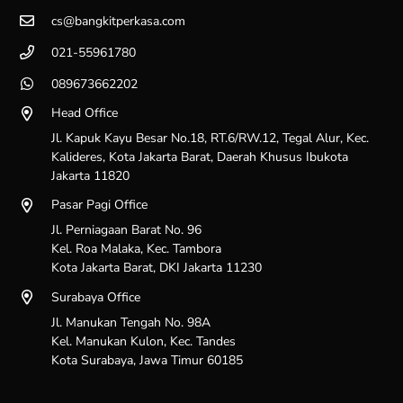
FAQ Pembelian Produk ATK &
cs@bangkitperkasa.com
Lakban di Distributor Alat Tulis
Bangkit Perkasa Sukses
021-55961780
089673662202
PT BPS bergerak di bidang apa?
Head Office
PT BPS adalah perusahaan yang bergerak di bidang layanan
Jl. Kapuk Kayu Besar No.18, RT.6/RW.12, Tegal Alur, Kec.
distribusi nasional untuk berbagai perlengkapan kantor, alat tulis
Kalideres, Kota Jakarta Barat, Daerah Khusus Ibukota
sekolah, serta produk pendukung lainnya.
Jakarta 11820
Kami menghadirkan berbagai merek ternama, termasuk NACHI
Pasar Pagi Office
TAPE, ZEBRA, MAX, STAEDTLER, dan ARTLINE, untuk
Jl. Perniagaan Barat No. 96
memenuhi kebutuhan buku tulis, ATK, dan lakban bagi
Kel. Roa Malaka, Kec. Tambora
pelanggan dengan kualitas terbaik.
Kota Jakarta Barat, DKI Jakarta 11230
Apakah ada minimum pembelian
Surabaya Office
produk?
Jl. Manukan Tengah No. 98A
Kel. Manukan Kulon, Kec. Tandes
Kebijakan minimum pembelian produk dapat bervariasi
Kota Surabaya, Jawa Timur 60185
tergantung pada jenis produk. Beberapa produk memiliki batas
minimum pembelian, sedangkan untuk produk lain tidak memiliki