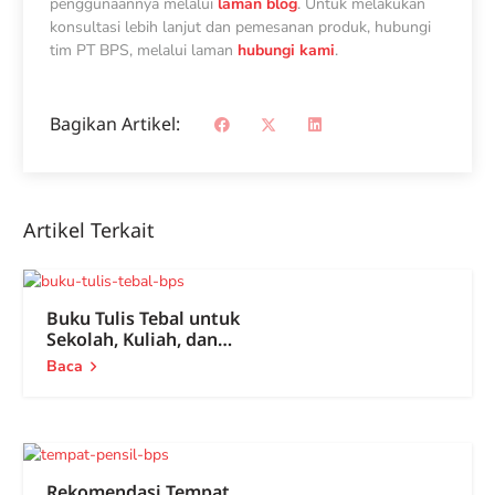
penggunaannya melalui
laman blog
.
Untuk melakukan
konsultasi lebih lanjut dan pemesanan produk, hubungi
tim PT BPS, melalui laman
hubungi kami
.
Bagikan Artikel:
Artikel Terkait
Buku Tulis Tebal untuk
Sekolah, Kuliah, dan
Kantor
Baca
Rekomendasi Tempat