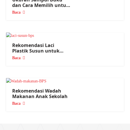
dan Cara Memilih untuk
Tahun Ajaran Baru
Baca
Rekomendasi Laci
Plastik Susun untuk
Meja Kerja dan Rumah
Baca
Rekomendasi Wadah
Makanan Anak Sekolah
Baca