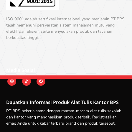
ISO 9001 adalah sertifikasi internasional yang menjamin PT BPS
telah memenuhi persyaratan sistem manajemen mutu yang
efektif dan efisien, serta menyediakan produk dan layanan
berkualitas tinggi.
Media Sosial
Dapatkan Informasi Produk Alat Tulis Kantor BPS
PT BPS bekerja sama dengan macam-macam alat tulis sekolah
dan kantor yang menghasilkan produk terbaik. Registrasikan
email Anda untuk kabar terbaru brand dan produk tersebut.