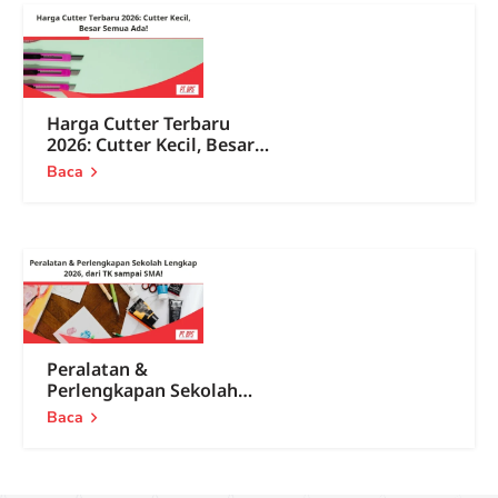
Harga Cutter Terbaru
2026: Cutter Kecil, Besar
Semua Ada!
Baca
Peralatan &
Perlengkapan Sekolah
Lengkap 2026, dari TK
Baca
sampai SMA!