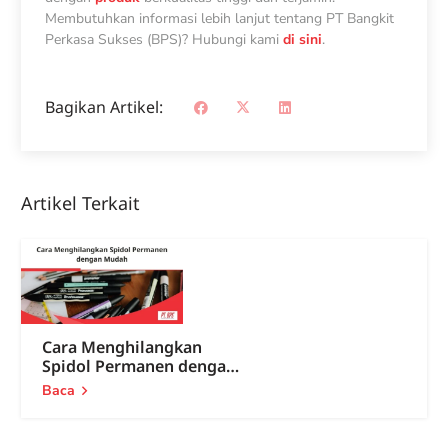
Membutuhkan informasi lebih lanjut tentang PT Bangkit
Perkasa Sukses (BPS)? Hubungi kami
di sini
.
Bagikan Artikel:
Artikel Terkait
Cara Menghilangkan
Spidol Permanen dengan
Mudah
Baca