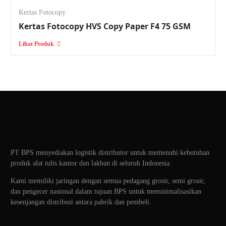
Kertas Fotocopy
Kertas Fotocopy HVS Copy Paper F4 75 GSM
Lihat Produk
PT BPS menyediakan logistik distributor untuk memenuhi kebutuhan
produk alat tulis kantor dan lakban di seluruh Indonesia.
Kami memiliki jaringan dengan semua pedagang grosir, semi grosir,
dan pengecer nasional dalam tujuan BPS untuk meminimalisasikan
kesenjangan distribusi antara pabrik dan pembeli.