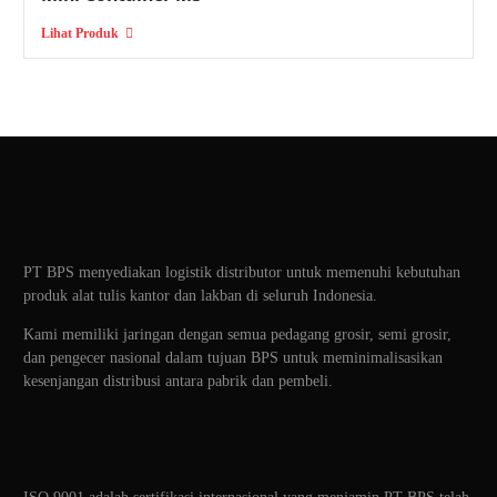
Lihat Produk
PT BPS menyediakan logistik distributor untuk memenuhi kebutuhan
produk alat tulis kantor dan lakban di seluruh Indonesia.
Kami memiliki jaringan dengan semua pedagang grosir, semi grosir,
dan pengecer nasional dalam tujuan BPS untuk meminimalisasikan
kesenjangan distribusi antara pabrik dan pembeli.