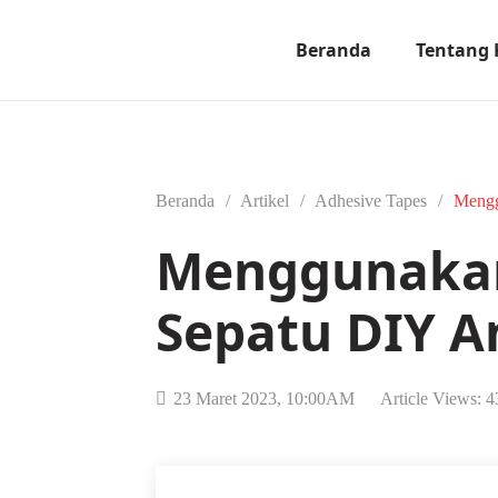
Beranda
Tentang
Beranda
/
Artikel
/
Adhesive Tapes
/
Mengg
Menggunakan
Sepatu DIY A
23 Maret 2023, 10:00AM
Article Views:
4