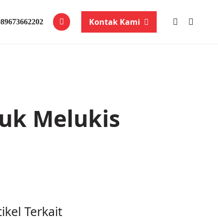
Kontak Kami
089673662202
uk Melukis
tikel Terkait