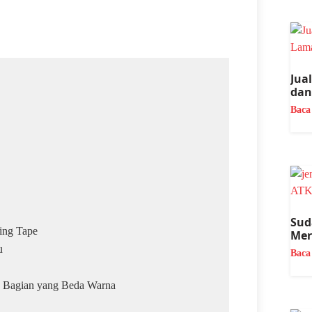
Jua
dan
Baca
Sud
ing Tape
Mer
u
Baca
k Bagian yang Beda Warna