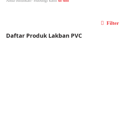
Anda butuhkan? Hubungi kami
di sini
Filter
Daftar Produk
Lakban PVC
Lakban PVC
Nachi PVC Ducting
Tape
Lihat Produk