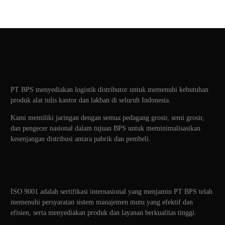
PT BPS menyediakan logistik distributor untuk memenuhi kebutuhan
produk alat tulis kantor dan lakban di seluruh Indonesia.
Kami memiliki jaringan dengan semua pedagang grosir, semi grosir,
dan pengecer nasional dalam tujuan BPS untuk meminimalisasikan
kesenjangan distribusi antara pabrik dan pembeli.
ISO 9001 adalah sertifikasi internasional yang menjamin PT BPS telah
memenuhi persyaratan sistem manajemen mutu yang efektif dan
efisien, serta menyediakan produk dan layanan berkualitas tinggi.