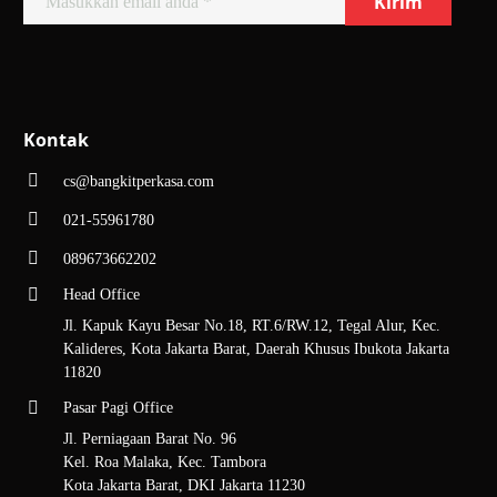
Pertama, pilihlah produk yang diinginkan, misalnya buku
gambar SIDU A3.
Kedua, klik logo atau ikon Whatsapp yang berada di pojok kanan
bawah
website
.
Ketiga, Anda akan langsung terhubung dengan salah satu dari tim
Kontak
admin kami.
Keempat, ikuti semua prosedur yang tertera di
website
sampai
cs@bangkitperkasa.com
akhir.
021-55961780
Dengan kualitasnya yang telah teruji, banyak toko alat tulis yang
089673662202
memilih SIDU sebagai
brand
terbaik dan memesan secara grosir buku
Head Office
gambar
merek ini melalui
Distributor ATK dan lakban Bangkit
Perkasa
.
Jl. Kapuk Kayu Besar No.18, RT.6/RW.12, Tegal Alur, Kec.
Kalideres, Kota Jakarta Barat, Daerah Khusus Ibukota Jakarta
Terdapat berbagai macam
produk
lainnya yang bisa Anda temukan di
11820
website
resmi Bangkit Perkasa, mulai dari lakban, marker,
adhesive
tape
, hingga produk
stationery
selain buku gambar. Segera
hubungi
Pasar Pagi Office
kami
untuk mendapatkan penawaran promo terkini dan cara
Jl. Perniagaan Barat No. 96
transaksinya, simak juga berbagai
artikel
ATK dari kami.
Kel. Roa Malaka, Kec. Tambora
Kota Jakarta Barat, DKI Jakarta 11230