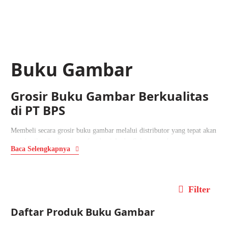
Buku Gambar
Grosir Buku Gambar Berkualitas
di PT BPS
Membeli secara grosir buku gambar
melalui distributor yang tepat akan
memberikan berbagai manfaat bagi Anda. Selain mendapat penawaran
Baca Selengkapnya
harga murah, pendistribusiannya pun berlangsung dengan aman dan
lancar.
Itu sebabnya, Bangkit Perkasa sebagai distributor tepercaya selalu
Filter
menyediakan buku gambar dari
brand
ternama dengan kualitas terbaik.
Terbukti dari kertasnya yang tidak mudah menyerap air sehingga
Daftar Produk
Buku Gambar
memudahkan pengguna saat melukis menggunakan cat air. Sebenarnya,
buku gambar merek apa yang terjamin kualitasnya? Berikut