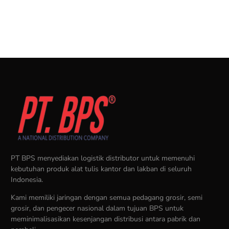
Lihat Produk
Lihat Produk
PT BPS menyediakan logistik distributor untuk memenuhi
kebutuhan produk alat tulis kantor dan lakban di seluruh
Indonesia.
Kami memiliki jaringan dengan semua pedagang grosir, semi
grosir, dan pengecer nasional dalam tujuan BPS untuk
meminimalisasikan kesenjangan distribusi antara pabrik dan