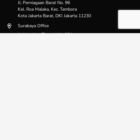
Jl. Perniagaan Barat No. 96
Kel. Roa Malaka, Kec. Tambora
Kota Jakarta Barat, DKI Jakarta 11230
Surabaya Office
Jl. Manukan Tengah No. 98A
Kel. Manukan Kulon, Kec. Tandes
Kota Surabaya, Jawa Timur 60185
Sitemap
Beranda