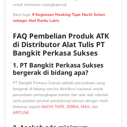
untuk informasi selengkapnya!
Baca Juga:
9 Kegunaan Masking Tape Nachi Selain
sebagai Alat Bantu Lukis
FAQ Pembelian Produk ATK
di Distributor Alat Tulis PT
Bangkit Perkasa Sukses
1. PT Bangkit Perkasa Sukses
bergerak di bidang apa?
PT Bangkit Perkasa Sukses adalah perusahaan yang
bergerak di bidang service distribusi nasional untuk
penyediaan perlengkapan kantor dan alat-alat sekolah
serta produk-produk pendukung lainnya dengan merk
terkenal seperti
NACHI TAPE
,
ZEBRA
,
MAX,
dan
ARTLINE
.