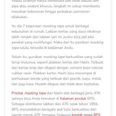
Walau sifatnya hanya sementara dan tidak sekuat lem
pipa atau sealant khusus, langkah ini cukup membantu
menahan kebocoran hingga perbaikan permanen
dilakukan.
Itu dia 7 kegunaan
masking tape
untuk berbagai
kebutuhan di rumah. Lakban kertas yang daya rekatnya
lebih rendah dari lakban lain ini, justru bisa jadi pita
perekat yang multifungsi. Maka dari itu pastikan
masking
tape
selalu tersedia di kediaman Anda.
Selain itu, gunakan
masking tape
berkualitas yang sudah
teruji mutunya, seperti plakban kertas dari Nachi. Terbuat
dari kertas krep dan dilapisi dengan
solvent base natural
rubber resin
. Plakban kertas Nachi bisa menempel di
permukaan benda yang terbuat dari plastik, kayu, metal,
dan juga kaca. Mudah dilepas dan tidak akan berbekas.
Produk
masking tape
dari Nachi dan berbagai jenis ATK
lainnya bisa Anda temukan di
halaman produk
BPS.
Sebagai distributor lakban dan ATK sejak tahun 1994,
BPS menyediakan beragam alat tulis berkualitas dari
merek-merek ATK ternama. Hubungi
kontak resmi BPS